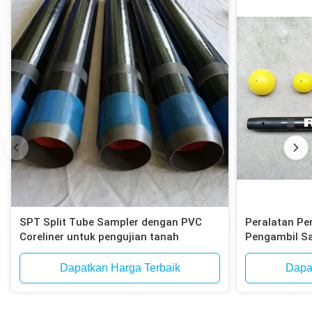
SPT Split Tube Sampler dengan PVC
Peralatan Pe
Coreliner untuk pengujian tanah
Pengambil S
Dapatkan Harga Terbaik
Dapa