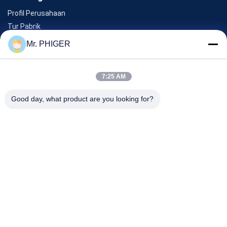
Profil Perusahaan
Tur Pabrik
Kontrol Kualitas
Mr. PHIGER
Sitemap
Hubungi Kami
7:25 AM
Good day, what product are you looking for?
Acara
Kasus-Kasus
Berita
Hubungi Kami
TEL:
0086-137-64195009